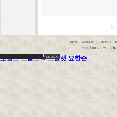
Home
Media log
Tag log
Loc
|
|
|
부코
's Blog is powered b
도널드 트럼프 & 스칼렛 요한슨