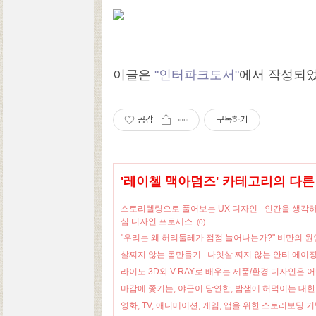
이글은
"인터파크도서"
에서 작성되
공감
구독하기
'
레이첼 맥아덤즈
' 카테고리의 다른
스토리텔링으로 풀어보는 UX 디자인 - 인간을 생각하
심 디자인 프로세스
(0)
"우리는 왜 허리둘레가 점점 늘어나는가?" 비만의 
살찌지 않는 몸만들기 : 나잇살 찌지 않는 안티 에이징
라이노 3D와 V-RAY로 배우는 제품/환경 디자인은
마감에 쫓기는, 야근이 당연한, 밤샘에 허덕이는 대
영화, TV, 애니메이션, 게임, 앱을 위한 스토리보딩 