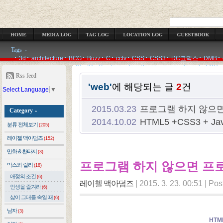
OCATION LOG
GUESTBOOK
ADMIN
WRITE
Tags
»
3d
architecture
BCG
Buzz
C
cctv
CSS
CSS3
DC코믹스
DMB
IQ
IR
IT
Java
JavaScript
jquery
layout
LOH
Rss feed
'web'
에 해당되는 글
2
건
Select Language
▼
2015.03.23
프로그램 하지 않으
Category
»
2014.10.02
HTML5 +CSS3 + Java
분류 전체보기
(205)
레이첼 맥아덤즈
(152)
만화 & 환타지
(3)
프로그램 하지 않으면 프
막스와 릴리
(18)
애정의 조건
(6)
레이첼 맥아덤즈
|
2015. 3. 23. 00:51
|
Pos
인생을 즐겨라
(6)
삶이 그대를 속일 때
(6)
남자
(3)
HTM