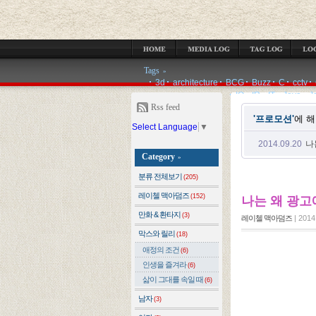
MEDIA LOG
TAG LOG
LOCATION LOG
GUESTBOOK
ADMIN
Tags
»
3d
architecture
BCG
Buzz
C
cctv
IQ
IR
IT
Java
J
Rss feed
'프로모션'
에 
Select Language
▼
2014.09.20
나
Category
»
분류 전체보기
(205)
레이첼 맥아덤즈
(152)
나는 왜 광고
만화 & 환타지
(3)
레이첼 맥아덤즈
|
2014.
막스와 릴리
(18)
애정의 조건
(6)
인생을 즐겨라
(6)
삶이 그대를 속일 때
(6)
남자
(3)