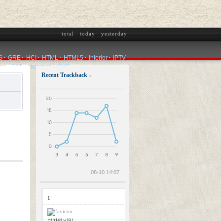
total
today
yesterday
S
GRE
HCI
HTML
HTML5
interior
IPTV
ms
SAT
sketchup
SNS
Recent Trackback
»
2026.08.10
08-10 14:07
1
여자의 비밀