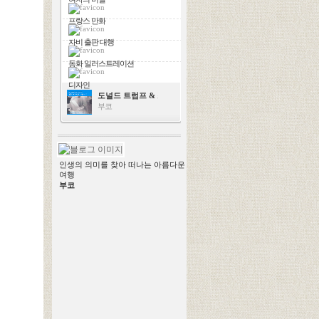
프랑스 만화
자비 출판 대행
동화 일러스트레이션
디자인
도널드 트럼프 & 스칼렛 요한슨
부코
인생의 의미를 찾아 떠나는 아름다운
여행
부코