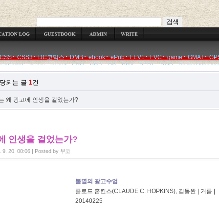
WRITE
CSS
CSS3
DC코믹스
DMB
ebook
ePub
FEV1
FVC
game
GMAT
GP
avaScript
jquery
layout
LOH
NDR
PC
PDA
PERL
PMP
Rachel Mcada
해당되는 글
1
건
는 왜 광고에 인생을 걸었는가?
에 인생을 걸었는가?
 9. 20. 00:06
|
Posted by
부코
불멸의 광고수업
클로드 홉킨스(CLAUDE C. HOPKINS), 김동완 | 거름 |
20140225