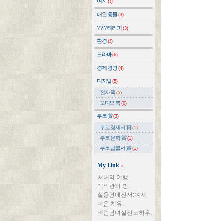
여자
(3)
애완 동물
(3)
? ? ? 테라피
(3)
환경
(2)
드라마
(6)
경제 경영
(4)
디지털
(5)
전자 책
(5)
오디오 북
(0)
부코 賞
(3)
부코 경제서 賞
(1)
부코 문학 賞
(1)
부코 법률서 賞
(1)
My Link
»
처녀의 여행.
백악관의 방.
실용연애전서:여자.
마음 치유.
바람남녀실전노하우.