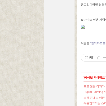
광고인이라면 당연히
살아가고 싶은 사람이
이글은
"인터파크도
공감
'
레이첼 맥아덤즈
프로 웹툰 작가가 
Digital Paint
보정 전에도 예쁜
애플컴퓨터는 스티