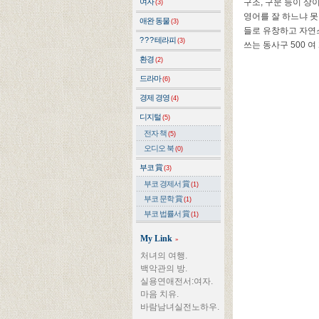
여자
구조, 구문 등이 
(3)
영어를 잘 하느냐 못
애완 동물
(3)
들로 유창하고 자연
? ? ? 테라피
(3)
쓰는 동사구 500 여
환경
(2)
드라마
(6)
경제 경영
(4)
디지털
(5)
전자 책
(5)
오디오 북
(0)
부코 賞
(3)
부코 경제서 賞
(1)
부코 문학 賞
(1)
부코 법률서 賞
(1)
My Link
»
처녀의 여행.
백악관의 방.
실용연애전서:여자.
마음 치유.
바람남녀실전노하우.