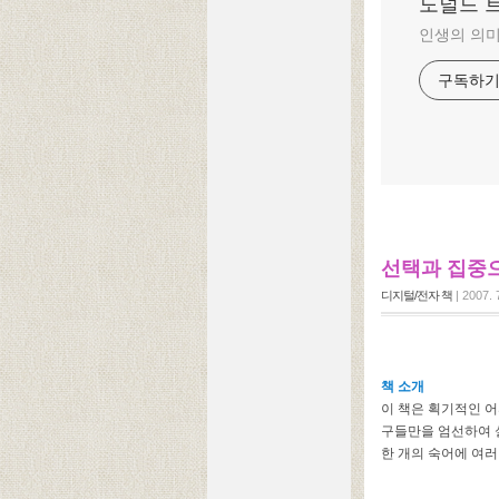
도널드 
인생의 의미
구독하
선택과 집중으
디지털/전자 책
|
2007. 
책 소개
이 책은 획기적인 어
구들만을 엄선하여 
한 개의 숙어에 여러