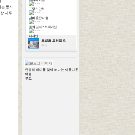
.
기본 동사
프랑스 만화
가장 자주
자비 출판 대행
동화 일러스트레이션
디자인
도널드 트럼프 & 스칼렛 요한슨
부코
인생의 의미를 찾아 떠나는 아름다운
여행
부코