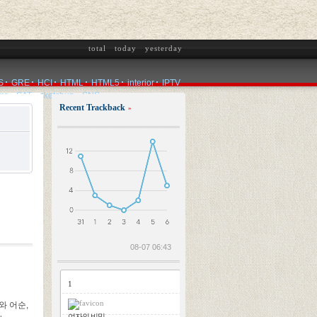
total
today
yesterday
S
GRE
HCI
HTML
HTML5
interior
IPTV
ms
SAT
sketchup
SNS
Recent Trackback
»
2026.08.06
08-07 06:43
1
와 어순,
여자의 비밀