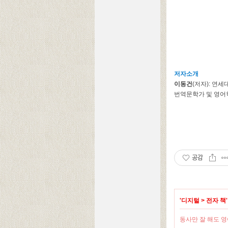
저자소개
이동건
(저자): 연
번역문학가 및 영어
공감
'
디지털
>
전자 책
동사만 잘 해도 영