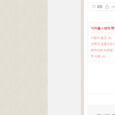
공감
'
디지털
>
전자 책
사랑의 발견
(0)
선택과 집중으로 
한의사와 의료법
첫 사랑
(0)
: