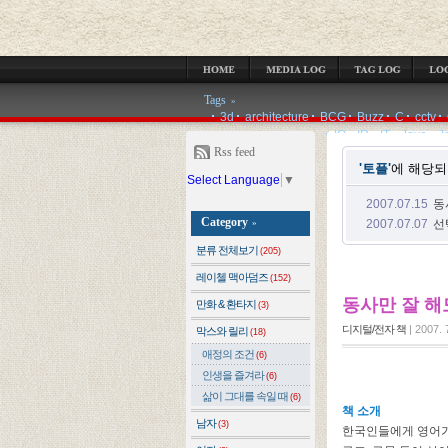
MEDIA LOG
TAG LOG
LOCATION LOG
GUESTBOOK
ADMIN
Tags
»
3d
architecture
BCG
Buzz
C
cctv
IQ
IR
IT
Java
J
Rss feed
'토플'
에 해당되
Select Language
▼
2007.07.15
동
Category
2007.07.07
선
»
분류 전체보기
(205)
레이첼 맥아덤즈
(152)
동사만 잘 해
만화 & 환타지
(3)
디지털/전자 책
|
2007. 
막스와 릴리
(18)
애정의 조건
(6)
인생을 즐겨라
(6)
삶이 그대를 속일 때
(6)
책 소개
남자
(3)
한국인들에게 영어가 