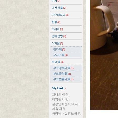
여자
(3)
애완 동물
(3)
? ? ? 테라피
(3)
환경
(2)
드라마
(6)
경제 경영
(4)
디지털
(5)
전자 책
(5)
오디오 북
(0)
부코 賞
(3)
부코 경제서 賞
(1)
부코 문학 賞
(1)
부코 법률서 賞
(1)
My Link
»
처녀의 여행.
백악관의 방.
실용연애전서:여자.
마음 치유.
바람남녀실전노하우.