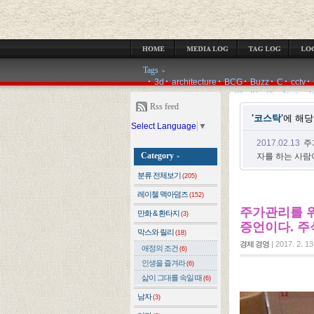
MEDIA LOG
TAG LOG
LOCATION LOG
GUESTBOOK
ADMIN
Tags
»
3d
architecture
BCG
Buzz
C
cctv
IQ
IR
IT
Java
J
Rss feed
'코스탁'
에 해
Select Language
▼
2017.02.13
주
Category
자를 하는 사람
»
분류 전체보기
(205)
레이첼 맥아덤즈
(152)
주가관리를 위
만화 & 환타지
(3)
증언이다. 
막스와 릴리
(18)
경제 경영
|
2017. 2. 13
애정의 조건
(6)
인생을 즐겨라
(6)
삶이 그대를 속일 때
(6)
남자
(3)