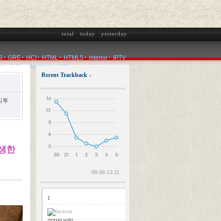
total
today
yesterday
S
GRE
HCI
HTML
HTML5
interior
IPTV
ms
SAT
sketchup
SNS
Recent Trackback
»
2026.08.06
식투
생생한
08-06 13:11
1
여자의 비밀