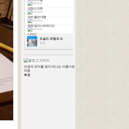
프랑스 만화
자비 출판 대행
동화 일러스트레이션
디자인
도널드 트럼프 & 스칼렛 요한슨
부코
인생의 의미를 찾아 떠나는 아름다운
여행
부코