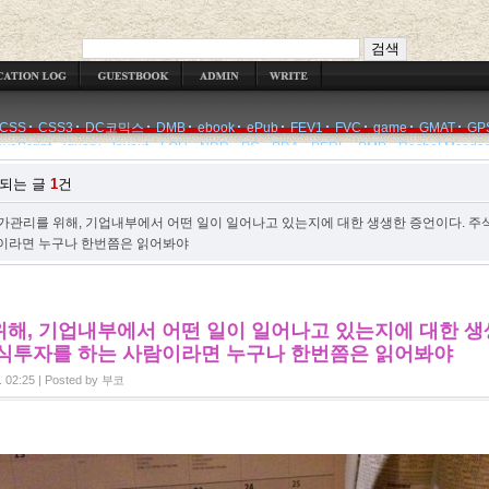
WRITE
CSS
CSS3
DC코믹스
DMB
ebook
ePub
FEV1
FVC
game
GMAT
GP
avaScript
jquery
layout
LOH
NDR
PC
PDA
PERL
PMP
Rachel Mcada
당되는 글
1
건
가관리를 위해, 기업내부에서 어떤 일이 일어나고 있는지에 대한 생생한 증언이다. 주
이라면 누구나 한번쯤은 읽어봐야
해, 기업내부에서 어떤 일이 일어나고 있는지에 대한 
주식투자를 하는 사람이라면 누구나 한번쯤은 읽어봐야
. 02:25
|
Posted by
부코