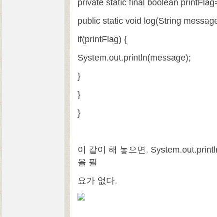
private static final boolean printFlag
public static void log(String message
if(printFlag) {
System.out.println(message);
}
}
}
이 같이 해 놓으면, System.out.p
을 필
요가 없다.