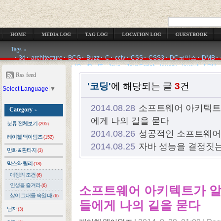
OCATION LOG
GUESTBOOK
ADMIN
WRITE
Tags
»
3d
architecture
BCG
Buzz
C
cctv
CSS
CSS3
DC코믹스
DMB
IQ
IR
IT
Java
JavaScript
jquery
layout
LOH
Rss feed
'코딩'
에 해당되는 글
3
건
Select Language
▼
2014.08.28
소프트웨어 아키텍트가
Category
»
에게 나의 길을 묻다
분류 전체보기
(205)
2014.08.26
성공적인 소프트웨어
레이첼 맥아덤즈
(152)
2014.08.25
자바 성능을 결정짓는
만화 & 환타지
(3)
막스와 릴리
(18)
애정의 조건
(6)
인생을 즐겨라
(6)
소프트웨어 아키텍트가 알아
삶이 그대를 속일 때
(6)
들에게 나의 길을 묻다
남자
(3)