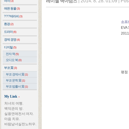
레이첼 맥아덤즈
|
2014. 8. 28. 01:09
|
Pos
여자
(3)
애완 동물
(3)
? ? ? 테라피
(3)
소프
환경
(2)
EVA 
드라마
(6)
2011
경제 경영
(4)
디지털
(5)
전자 책
(5)
오디오 북
(0)
부코 賞
(3)
평점
부코 경제서 賞
(1)
부코 문학 賞
(1)
부코 법률서 賞
(1)
My Link
»
처녀의 여행.
백악관의 방.
실용연애전서:여자.
마음 치유.
바람남녀실전노하우.