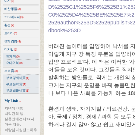
여자
(3)
D%2525C1%2525F6%2525B1%25
애완 동물
(3)
C0%2525D4%2525BE%2525E7%2
? ? ? 테라피
(3)
2526author%253D%2526publish%
환경
(2)
dbook%253D
드라마
(6)
경제 경영
(4)
버려진 놀이터를 입양하여 낙서를 지
디지털
(5)
이렇게 지구 땅 특정 부분을 입양하
전자 책
(5)
입양 프로젝트'다. 이 책은 이러한 
오디오 북
(0)
어'들을 모은 것이다. 그것들은 작지
부코 賞
(3)
발휘하는 방안들로, 작게는 개인의 
부코 경제서 賞
(1)
부코 문학 賞
크게는 지구의 운명을 바꿔 놓을만한 
(1)
부코 법률서 賞
(1)
나 보다 나은 사회를 가능케 하는 1
My Link
»
환경과 생태, 자기계발 / 의료건강, 문화
처녀의 여행.
백악관의 방.
아, 국제 / 정치, 경제 / 과학 등 
실용연애전서:여자.
하거나 길지 않아 않고 쉽고 재미있게
마음 치유.
바람남녀실전노하우.