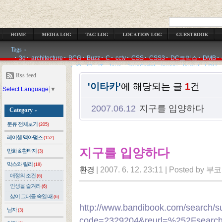
OCATION LOG
GUESTBOOK
ADMIN
WRITE
Tags
»
3d
architecture
BCG
Buzz
C
cctv
CSS
CSS3
DC코믹스
DMB
IQ
IR
IT
Java
JavaScript
jquery
layout
LOH
Rss feed
'이타카'
에 해당되는 글
1
건
Select Language
▼
2007.06.12
지구를 입양하다
Category
»
분류 전체보기
(205)
레이첼 맥아덤즈
(152)
지구를 입양하다
만화 & 환타지
(3)
막스와 릴리
(18)
환경
|
2007. 6. 12. 23:11
|
Posted by
부코
애정의 조건
(6)
인생을 즐겨라
(6)
삶이 그대를 속일 때
(6)
http://www.bandibook.com/search/s
남자
(3)
code=2329204&reurl=%252Fsearch