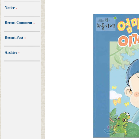
Notice
»
Recent Comment
»
Recent Post
»
Archive
»