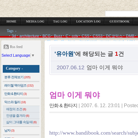
OCATION LOG
GUESTBOOK
ADMIN
WRITE
Tags
»
3d
architecture
BCG
Buzz
C
cctv
CSS
CSS3
DC코믹스
DMB
IQ
IR
IT
Java
JavaScript
jquery
layout
LOH
Rss feed
'유아원'
에 해당되는 글
1
건
Select Language
▼
2007.06.12
엄마 이게 뭐야
Category
»
분류 전체보기
(205)
레이첼 맥아덤즈
(152)
엄마 이게 뭐야
만화 & 환타지
(3)
막스와 릴리
(18)
만화 & 환타지
|
2007. 6. 12. 23:01
|
Poste
애정의 조건
(6)
인생을 즐겨라
(6)
삶이 그대를 속일 때
(6)
남자
(3)
http://www.bandibook.com/search/subj