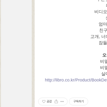
비디오
엄마
친
고개, 너
잠들
오
비
비
살
http://libro.co.kr/Product/Book
공감
구독하기