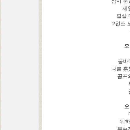
잠시 눈
제
필살 
2인조 
오
봄바
나를 흥
공포
오
뭐하
무슨