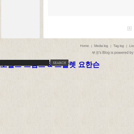
Home
Media log
Tag log
Loc
|
|
|
부코
's Blog is powered b
도널드 트럼프 & 스칼렛 요한슨