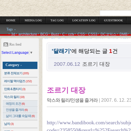
OCATION LOG
GUESTBOOK
ADMIN
WRITE
Tags
»
3d
architecture
BCG
Buzz
C
cctv
CSS
CSS3
DC코믹스
DMB
IQ
IR
IT
Java
JavaScript
jquery
layout
LOH
Rss feed
'달래기'
에 해당되는 글
1
건
Select Language
▼
2007.06.12
조르기 대장
Category
»
분류 전체보기
(205)
레이첼 맥아덤즈
(152)
조르기 대장
만화 & 환타지
(3)
막스와 릴리
(18)
막스와 릴리/인생을 즐겨라
|
2007. 6. 12. 2
애정의 조건
(6)
인생을 즐겨라
(6)
삶이 그대를 속일 때
(6)
http://www.bandibook.com/search/subj
남자
(3)
code=2358550&reurl=%252Fsearch%2