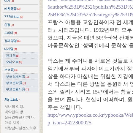
여자
(3)
6author%253D%2526publish%253D
애완 동물
(3)
25BE%2525D3%2526category%253D
? ? ? 테라피
(3)
프랑스 아동용 교양만화이자 전 세
환경
(2)
리』시리즈입니다. 1992년부터 모두 
드라마
(6)
렸으며, 지금은 매년 50만권씩 판매
경제 경영
(4)
아동문학상인 ‘셍떽쥐베리 문학상’을
디지털
(5)
전자 책
(5)
막스는 제 주머니를 새로운 것들로 
오디오 북
(0)
임기에서부터 과자에 이르기까지 정말
부코 賞
(3)
상을 하다가 마침내는 위험한 지경에
부코 경제서 賞
(1)
부코 문학 賞
서 막스와는 다른 방법을 동원해서 엄
(1)
부코 법률서 賞
(1)
스와 릴리> 시리즈 15편에서는 참을
을 보여 줍니다. 현실이 어떠하며, 
My Link
»
주는 책입니다.
처녀의 여행.
백악관의 방.
http://www.ypbooks.co.kr/ypbooks/W
실용연애전서:여자.
p_isbn=2422800025
마음 치유.
바람남녀실전노하우.