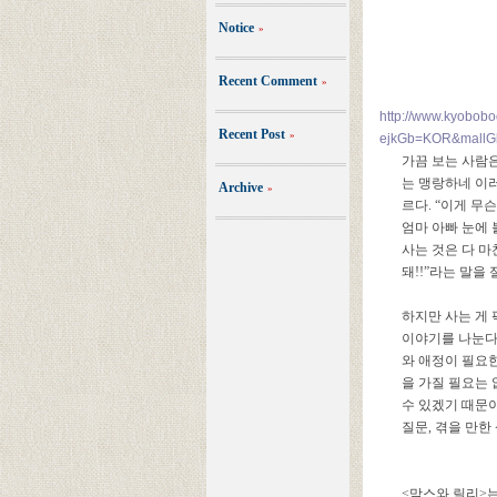
Notice
»
Recent Comment
»
http://www.kyoboboo
Recent Post
»
ejkGb=KOR&mallG
가끔 보는 사람은
는 맹랑하네 이러
Archive
»
르다. “이게 무
엄마 아빠 눈에 
사는 것은 다 
돼!!”라는 말을
하지만 사는 게
이야기를 나눈다
와 애정이 필요
을 가질 필요는
수 있겠기 때문이
질문, 겪을 만한
<막스와 릴리>