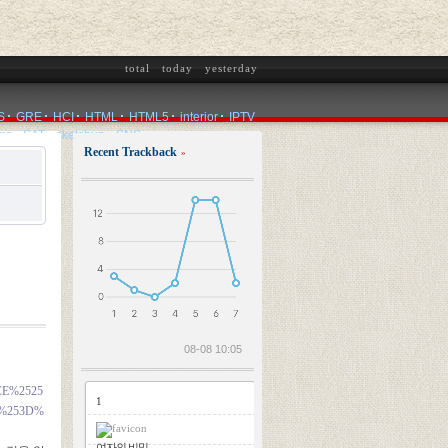
total
today
yesterday
S
GRE
HCI
HTML
HTML5
interior
IPTV
ms
SAT
sketchup
SNS
Recent Trackback
»
2026.08.08
08-08 10:05
CE%2525
1
r%253D%
여자의 비밀