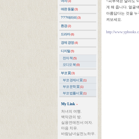
여자
<피부색은 달라도 
(3)
게 해 줍니다. 얼굴
애완 동물
(3)
아름답다는 것을 누
? ? ? 테라피
(3)
켜보세요.
환경
(2)
http://www.ypbooks.
드라마
(6)
경제 경영
(4)
디지털
(5)
전자 책
(5)
오디오 북
(0)
부코 賞
(3)
부코 경제서 賞
(1)
부코 문학 賞
(1)
부코 법률서 賞
(1)
My Link
»
처녀의 여행.
백악관의 방.
실용연애전서:여자.
마음 치유.
바람남녀실전노하우.