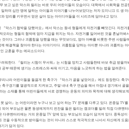
너무 보고 싶은 막스와 릴리는 바로 우리 어린이들의 모습이다. 대학에서 사회학을 전공한
 일하며 십만 명에 달하는 아이들과 이야기를 나누어보았다는 저자 도미니끄 드 생 
르와 앙리를 키우면서 얻은 살아 있는 아이디어들을 이 시리즈에 담아내고 있다.
인 『막스가 협박을 당했어요』에서 막스는 동네 형들에게 자전거를 빼앗긴다. 자전거
가져오라는 형들의 협박에 엄마 지갑을 뒤지는 막스. 자전거를 잃어버린 것을 혼날까봐서
는 것이다. 그러나 괴롭힘을 당했을 때는 무엇보다도, 엄마 아빠를 비롯한 주변 사람들
함께 해결책을 찾아야 한다는 이야기이다. 괴롭힘을 당하는 아이뿐 아니라 괴롭히는 
인 교훈을 주는 에피소드이다.
두려워한다. 『릴리는 시험이 무서워』는 시험을 망치고 사람들한테 바보 취급 받을까
 공부 때문에 생기는 스트레스와 싸워 이기고, 마음을 느긋하게 하는 법을 알려준다.
 우리나라 어린이들을 들끓게 한 축구가 『막스가 골을 넣었어요』에도 등장한다. 축구
는 축구경기를 열광적으로 지켜보고, 주말 내내 축구 연습을 해서 마침내 경기에서 골
축구라는 소재를 통해 어린이들에게 서로 경쟁하는 운동의 의미와 목적에 대해 생각해보게
인 못 살아』는 어린이라면 누구나 보고 싶어 하는 TV 문제를 다루고 있다. 온종일 TV를
게 되어 부모님은 물론 동생에게까지 핀잔을 들은 릴리는 캠코더를 빌려 직접 다큐멘터
은 다큐멘터리에는 거의 온종일 TV 앞에 있는 부모님의 모습이 담겨져 있다. 중독성이 
모든 것을 수동적으로 받아들이는 것이 아니라 스스로 적극적으로 나서서 자신에게 도움
기가 담겨 있다.