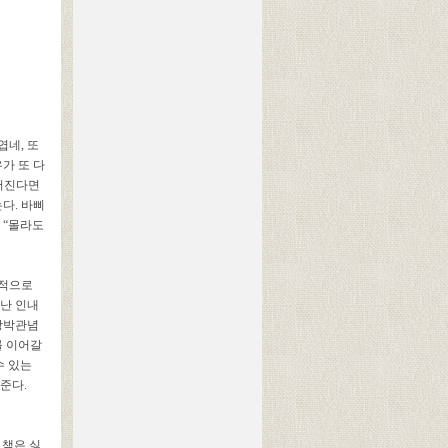
엽네, 또
가 또 다
이어진다면
는다. 바삐
 “몰라도
관적으로
청난 인내
 강박관념
를 이어갈
수 있는
준다.
 책은 싫