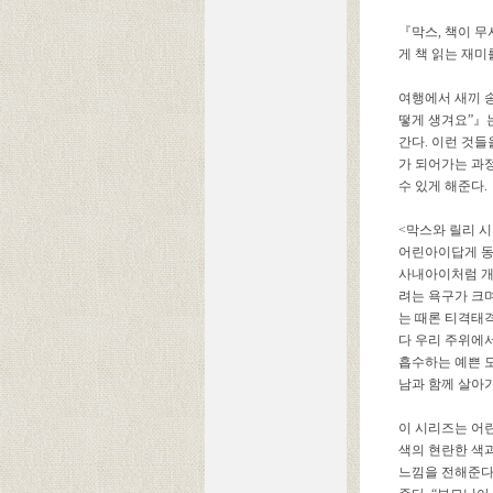
『막스, 책이 
게 책 읽는 재미
여행에서 새끼 송
떻게 생겨요”』
간다. 이런 것
가 되어가는 과정
수 있게 해준다.
<막스와 릴리 
어린아이답게 동생
사내아이처럼 개
려는 욕구가 크며
는 때론 티격태격
다 우리 주위에서
흡수하는 예쁜 
남과 함께 살아
이 시리즈는 어
색의 현란한 색
느낌을 전해준다