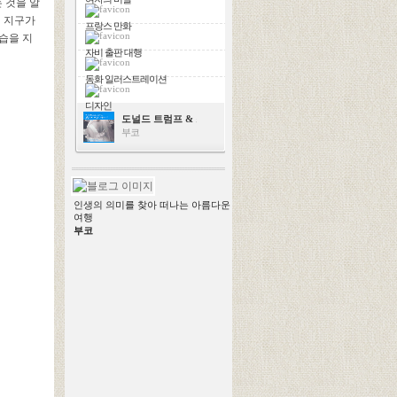
 것을 알
이 지구가
프랑스 만화
습을 지
자비 출판 대행
동화 일러스트레이션
디자인
도널드 트럼프 & 스칼렛 요한슨
부코
인생의 의미를 찾아 떠나는 아름다운
여행
부코