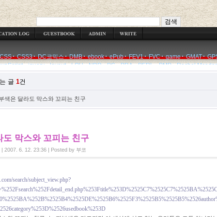
WRITE
CSS
CSS3
DC코믹스
DMB
ebook
ePub
FEV1
FVC
game
GMAT
GP
avaScript
jquery
layout
LOH
NDR
PC
PDA
PERL
PMP
Rachel Mcada
는 글
1
건
부색은 달라도 막스와 꼬피는 친구
라도 막스와 꼬피는 친구
|
2007. 6. 12. 23:36
|
Posted by
부코
.com/search/subject_view.php?
l=%252Fsearch%252Fdetail_end.php%253Ftitle%253D%2525C7%2525C7%2525BA%2525
0%2525BA%252B%2525B4%2525DE%2525B6%2525F3%2525B5%2525B5%2526autho
2526category%253D%2526usedbook%253D