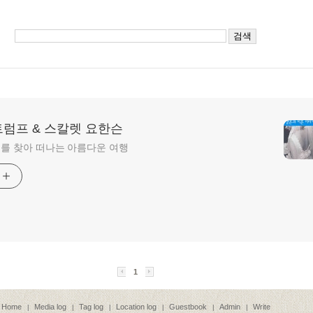
트럼프 & 스칼렛 요한슨
를 찾아 떠나는 아름다운 여행
기
1
Home
Media log
Tag log
Location log
Guestbook
Admin
Write
|
|
|
|
|
|