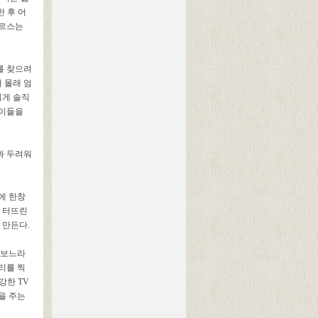
 후 어
마르스는
를 찾으려
 몰래 엄
에게 솔직
아이들을
봐 두려워
에 한창
을 터뜨린
 만든다.
 보느라
리를 찍
강한 TV
을 주는