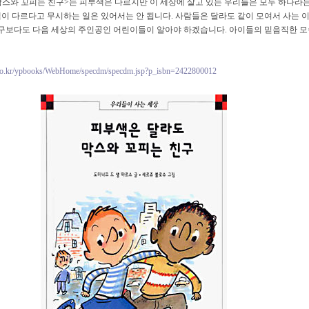
막스와 꼬피는 친구>는 피부색은 다르지만 이 세상에 살고 있는 우리들은 모두 하나라는
색이 다르다고 무시하는 일은 있어서는 안 됩니다. 사람들은 달라도 같이 모여서 사는 
구보다도 다음 세상의 주인공인 어린이들이 알아야 하겠습니다. 아이들의 믿음직한 모
co.kr/ypbooks/WebHome/specdm/specdm.jsp?p_isbn=2422800012