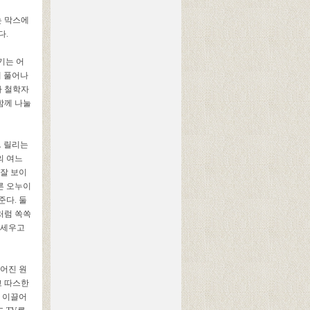
는 막스에
다.
기는 어
게 풀어나
마 철학자
함께 나눌
. 릴리는
의 여느
 잘 보이
른 오누이
준다. 둘
처럼 쏙쏙
 세우고
루어진 원
고 따스한
로 이끌어