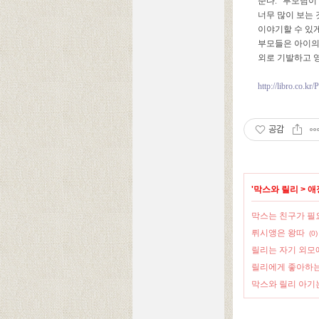
준다. “부모님
너무 많이 보는 
이야기할 수 있
부모들은 아이의
외로 기발하고 영
http://libro.co.k
공감
'
막스와 릴리
>
애
막스는 친구가 필
뤼시앵은 왕따
(0)
릴리는 자기 외모
릴리에게 좋아하는
막스와 릴리 아기