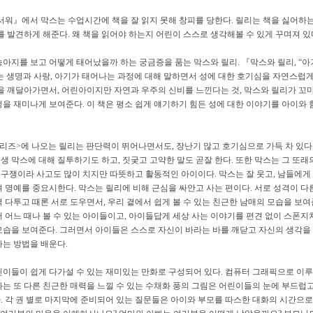
무서워』에서 막스는 수업시간에 책을 잘 읽지 못해 창피를 당한다. 릴리는 책을 싫어하
를 발견하게 해준다. 왜 책을 읽어야 하는지 어린이 스스로 생각해볼 수 있게 꾸며져 있
아지를 보고 어떻게 태어났을까 하는 궁금증을 품는 막스와 릴리. 『막스와 릴리, “아
는 생명과 사랑, 아기가 태어나는 과정에 대해 말하면서 성에 대한 호기심을 자연스럽
들을 깨달아가면서, 어린아이지만 자연과 우주의 신비를 느낀다는 것, 막스와 릴리가 꼬
을 재미나게 보여준다. 이 책은 평소 쉽게 얘기하기 힘든 성에 대한 이야기를 아이와 
시리즈>에 나오는 릴리는 판단력이 뛰어나면서도, 장난기 많고 호기심으로 가득 차 있다
 막스에 대해 질투하기도 하고, 짓궂고 고약한 말도 곧잘 한다. 또한 막스는 그 또래
구쟁이라 사고도 많이 치지만 따뜻하고 활동적인 아이이다. 막스는 잘 웃고, 남들에게
 명예를 중요시한다. 막스는 릴리에 비해 근심을 싸안고 사는 편이다. 서로 성격이 다
 다투고 때론 서로 도우면서, 우리 곁에서 쉽게 볼 수 있는 친근한 남매의 모습을 보여
 어느 때나 볼 수 있는 아이들이고, 아이들답게 세상 사는 이야기를 편견 없이 스폰지
모습을 보여준다. 그러면서 아이들은 스스로 자신이 바라는 바를 깨닫고 자신의 생각을
가는 방법을 배운다.
린이들이 쉽게 다가설 수 있는 재미있는 만화로 구성되어 있다. 컴퓨터 그래픽으로 이
과는 또 다른 친근한 매력을 느낄 수 있는 수채화 풍의 그림은 어린이들의 눈에 부드럽
. 각 권 별로 마지막에 준비되어 있는 질문들은 아이와 부모를 따스한 대화의 시간으