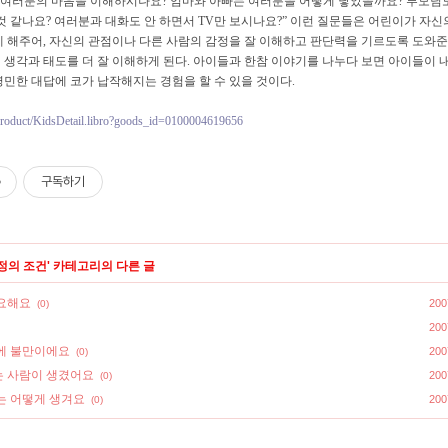
이 여러분의 마음을 이해하시나요? 엄마와 아빠는 여러분을 어떻게 낳았을까요? 부모님도
것 같나요? 여러분과 대화도 안 하면서 TV만 보시나요?” 이런 질문들은 어린이가 자신
게 해주어, 자신의 관점이나 다른 사람의 감정을 잘 이해하고 판단력을 기르도록 도와준
 생각과 태도를 더 잘 이해하게 된다. 아이들과 한참 이야기를 나누다 보면 아이들이 
민한 대답에 코가 납작해지는 경험을 할 수 있을 것이다.
r/Product/KidsDetail.libro?goods_id=0100004619656
구독하기
정의 조건
' 카테고리의 다른 글
요해요
200
(0)
200
에 불만이에요
200
(0)
 사람이 생겼어요
200
(0)
는 어떻게 생겨요
200
(0)