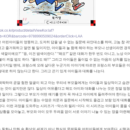
k.co.kr/product/detailViewKor.laf?
b=KOR&barcode=9788990509024&orderClick=LAA
 어린아이들의 엉뚱하고, 도저히 답을 낼 수 없는 질문에 파안대소를 하며, 고놈 참 귀
고 즐거워하고 말면 될 일이지만, 아이들과 늘 함께 해야 하는 부모나 선생이라면 경우
슨 색깔이에요?” “응, 이건 밤색이란다.” “왜요?” 같은 대화가 한두 번도 아니고, 노상 
불이 켜질 법도 하다. “몰라도 돼!!” 그리고 아이들은 돌이킬 수 없는 마음의 상처를 입
마찬가지일 텐데, 프랑스에 오래 살다온 누군가의 이야기에 따르면 프랑스의 부모들은 이
 절대로 하지 않는다고 한다. 그리고 끈기 있게 아이들과 대화를 나눈다.
 팍팍하여 곧잘 험한 얼굴이 되고 마는 우리네 부모들에게는 아이들과 일상적이고 습
는 것이 쉽지만은 않다. 일상이 여유롭다고 해도 아이와 대화를 나누는 것은 정말 엄
한 일이다. 그렇다고 부모가 어떤 얘기를 먼저 꼭 꺼내고 아이에게 들려주어야 한다는
 없을 것이다. 아이들이 품는 수많은 의문과 질문에서 시작해도 즐겁고 보람 있게 대화
다. 이런 과정을 도와주는 시리즈가 <막스와 릴리>이다. 이 시리즈는 아이들이 품을 
 상황을 모아놓고, 부모와 아이 모두 두려움 없이 서로 이야기 나눌 수 있는 장을 마련해
는 동화나 만화 속 환상의 세계가 아닌 현실의 문제들을 어린이들에게 보여준다. 시험과