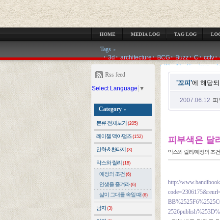
MEDIA LOG
TAG LOG
LOCATION LOG
GUESTBOOK
ADMIN
Tags
»
3d
architecture
BCG
Buzz
C
cctv
IQ
IR
IT
Java
J
Rss feed
'꼬피'
에 해당되
Select Language
▼
2007.06.12
피
Category
»
분류 전체보기
(205)
레이첼 맥아덤즈
(152)
피부색은 달
만화 & 환타지
(3)
막스와 릴리/애정의 조건
막스와 릴리
(18)
애정의 조건
(6)
http://www.bandibook
인생을 즐겨라
(6)
code=2306175&reur
삶이 그대를 속일 때
(6)
BB%2525F6%2525C
남자
(3)
2526publish%253D%