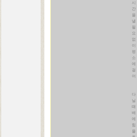
시
간
을
낼
필
요
없
이
평
소
에
걸
어
다
닐
때
배
에
힘
을