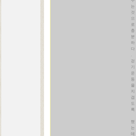
주
는
것
으
로
충
분
하
다
.
걷
기
운
동
을
지
겹
도
록
했
는
데