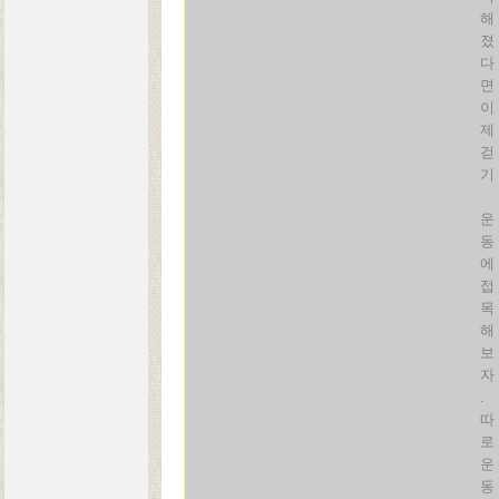
해
졌
다
면
이
제
걷
기
운
동
에
접
목
해
보
자
.
따
로
운
동