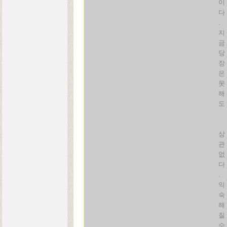
이
다
.
지
금
당
장
은
못
해
도
상
관
없
다
.
익
숙
해
질
수