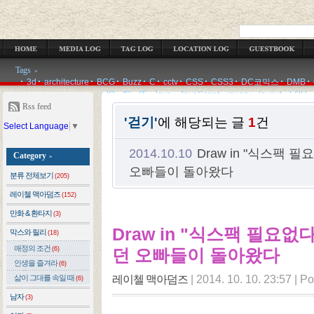
OCATION LOG
GUESTBOOK
ADMIN
WRITE
Tags
»
3d
architecture
BCG
Buzz
C
cctv
CSS
CSS3
DC코믹스
DMB
IQ
IR
IT
Java
JavaScript
jquery
layout
LOH
Rss feed
'걷기'
에 해당되는 글
1
건
Select Language
▼
2014.10.10
Draw in "식스팩 
Category
»
오빠들이 돌아왔다
분류 전체보기
(205)
레이첼 맥아덤즈
(152)
만화 & 환타지
(3)
Draw in "식스팩 필요없
막스와 릴리
(18)
애정의 조건
(6)
던 오빠들이 돌아왔다
인생을 즐겨라
(6)
레이첼 맥아덤즈
|
2014. 10. 10. 23:57
|
Po
삶이 그대를 속일 때
(6)
남자
(3)