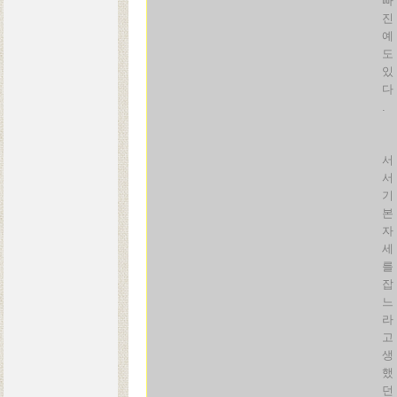
빠
진
예
도
있
다
.
서
서
기
본
자
세
를
잡
느
라
고
생
했
던