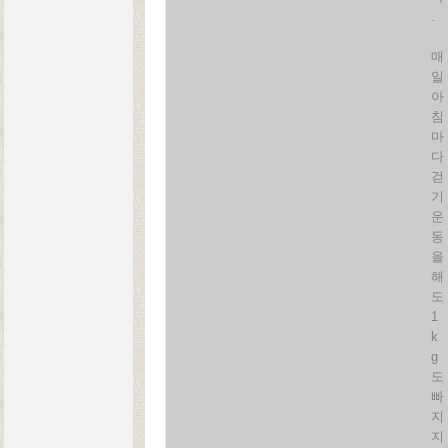
.
매
일
아
침
마
다
걷
기
운
동
을
해
도
1
k
g
도
빠
지
지