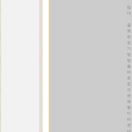
많
다
.
잘
못
된
걷
기
방
법
을
바
로
잡
으
면
체
형
이
바
뀐
다