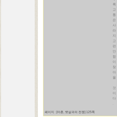
록
고
통
은
사
라
지
고
편
안
함
이
찾
아
올
것
이
다
.
페이지 : [마흔, 뱃살과의 전쟁] 125쪽