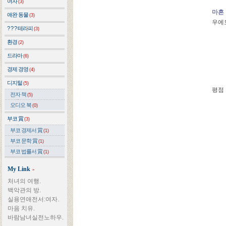
여자
(3)
마흔
애완 동물
(3)
우에모
? ? ? 테라피
(3)
환경
(2)
드라마
(6)
경제 경영
(4)
디지털
(5)
평점
전자 책
(5)
오디오 북
(0)
부코 賞
(3)
부코 경제서 賞
(1)
부코 문학 賞
(1)
부코 법률서 賞
(1)
My Link
»
처녀의 여행.
백악관의 방.
실용연애전서:여자.
마음 치유.
바람남녀실전노하우.