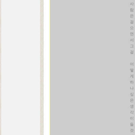
사
람
은
걸
으
면
서
그
걸
어
떻
게
하
나
싶
은
생
각
이
들
것