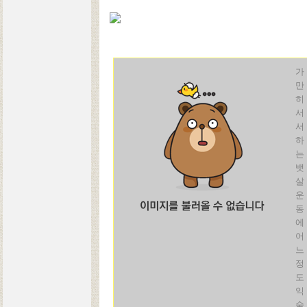
가
만
히
서
서
하
는
뱃
살
운
동
에
어
느
정
도
익
숙