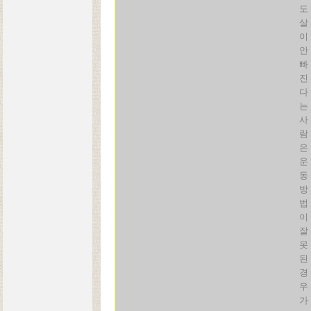
도
살
이
안
빠
진
다
는
사
람
은
운
동
방
법
이
잘
못
된
경
우
가